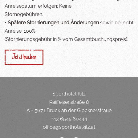
Anreisedatum erfolgen: Keine
Stornogebühren.
•
Spätere Stornierungen und Änderungen
sowie bei nicht
Anreise: 100%
(Stornierungsgebühr in % vom Gesamtbuchungspreis).
Jetzt buchen
Sporthotel Kitz
Raiffeisenstraße 8
A - 5671 Bruck an der Glocknerstraße
+43 6545 60444
office@sporthotelkitz.at