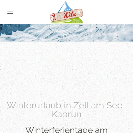
Skip
to
main
content
Winterurlaub in Zell am See-
Kaprun
Winterferientage am