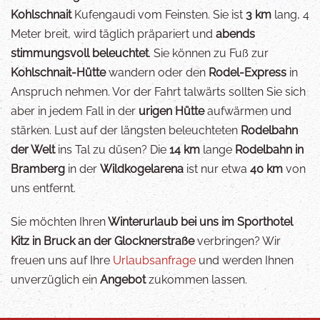
Kohlschnait
Kufengaudi vom Feinsten. Sie ist
3 km
lang, 4
Meter breit, wird täglich präpariert und
abends
stimmungsvoll beleuchtet
. Sie können zu Fuß zur
Kohlschnait-Hütte
wandern oder den
Rodel-Express
in
Anspruch nehmen. Vor der Fahrt talwärts sollten Sie sich
aber in jedem Fall in der
urigen Hütte
aufwärmen und
stärken. Lust auf der längsten beleuchteten
Rodelbahn
der Welt
ins Tal zu düsen? Die
14 km
lange
Rodelbahn in
Bramberg
in der
Wildkogelarena
ist nur etwa
40 km
von
uns entfernt.
Sie möchten Ihren
Winterurlaub bei uns im Sporthotel
Kitz in Bruck an der Glocknerstraße
verbringen? Wir
freuen uns auf Ihre
Urlaubsanfrage
und werden Ihnen
unverzüglich ein
Angebot
zukommen lassen.