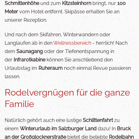
Schmittenhöhe
und zum
Kitzsteinhorn
bringt, nur
100
Meter
vom Hotel entfernt. Skipässe erhalten Sie an
unserer Rezeption.
Und nach dem Skifahren, Winterwandern oder
Langlaufen ab in den
Wellnessbereich
- herrlich! Nach
dem
Saunagang
oder der Tiefenentspannung in
der
Infrarotkabine
können Sie anschließend den
Urlaubstag im
Ruheraum
noch einmal Revue passieren
lassen.
Rodelvergnügen für die ganze
Familie
Natürlich gehört auch eine lustige
Schlittenfahrt
zu
einem
Winterurlaub im Salzburger Land
dazu! In
Bruck
an der Großglocknerstraße
bietet die beliebte
Rodelbahn