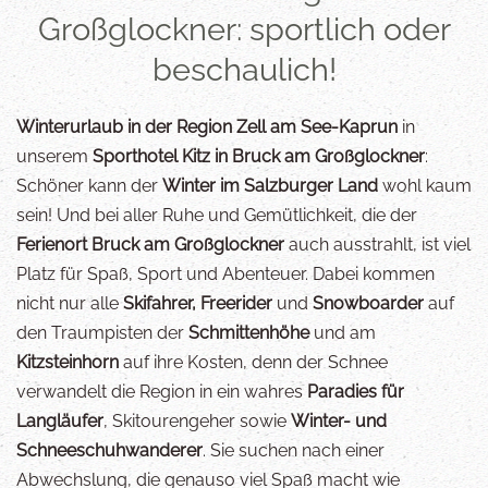
Großglockner: sportlich oder
beschaulich!
Winterurlaub in der Region Zell am See-Kaprun
in
unserem
Sporthotel Kitz in Bruck am Großglockner
:
Schöner kann der
Winter im Salzburger Land
wohl kaum
sein! Und bei aller Ruhe und Gemütlichkeit, die der
Ferienort Bruck am Großglockner
auch ausstrahlt, ist viel
Platz für Spaß, Sport und Abenteuer. Dabei kommen
nicht nur alle
Skifahrer, Freerider
und
Snowboarder
auf
den Traumpisten der
Schmittenhöhe
und am
Kitzsteinhorn
auf ihre Kosten, denn der Schnee
verwandelt die Region in ein wahres
Paradies für
Langläufer
, Skitourengeher sowie
Winter- und
Schneeschuhwanderer
. Sie suchen nach einer
Abwechslung, die genauso viel Spaß macht wie